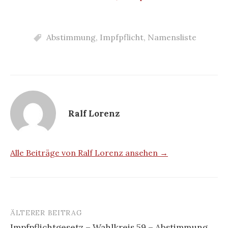
Abstimmung
,
Impfpflicht
,
Namensliste
Ralf Lorenz
Alle Beiträge von Ralf Lorenz ansehen →
ÄLTERER BEITRAG
Beitrags-
Impfpflichtgesetz – Wahlkreis 59 – Abstimmung