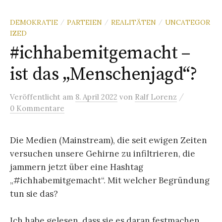
DEMOKRATIE
PARTEIEN
REALITÄTEN
UNCATEGOR
/
/
/
IZED
#ichhabemitgemacht –
ist das „Menschenjagd“?
/
Veröffentlicht
am
8. April 2022
von
Ralf Lorenz
0 Kommentare
Die Medien (Mainstream), die seit ewigen Zeiten
versuchen unsere Gehirne zu infiltrieren, die
jammern jetzt über eine Hashtag
„#ichhabemitgemacht“. Mit welcher Begründung
tun sie das?
Ich habe gelesen, dass sie es daran festmachen,