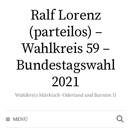
Springe
Ralf Lorenz
zum
Inhalt
(parteilos) –
Wahlkreis 59 –
Bundestagswahl
2021
Wahlkreis Märkisch-Oderland und Barnim II
Suchen
nach:
MENÜ