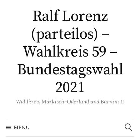
Springe
Ralf Lorenz
zum
Inhalt
(parteilos) –
Wahlkreis 59 –
Bundestagswahl
2021
Wahlkreis Märkisch-Oderland und Barnim II
Suchen
nach:
MENÜ