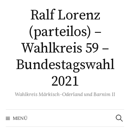
Springe
Ralf Lorenz
zum
Inhalt
(parteilos) –
Wahlkreis 59 –
Bundestagswahl
2021
Wahlkreis Märkisch-Oderland und Barnim II
Suchen
nach:
MENÜ