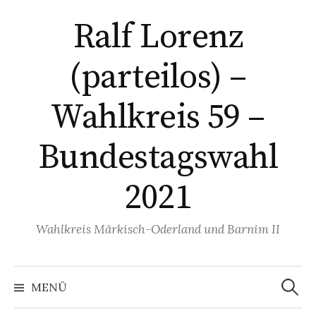
Springe
Ralf Lorenz
zum
Inhalt
(parteilos) –
Wahlkreis 59 –
Bundestagswahl
2021
Wahlkreis Märkisch-Oderland und Barnim II
Suchen
nach:
MENÜ