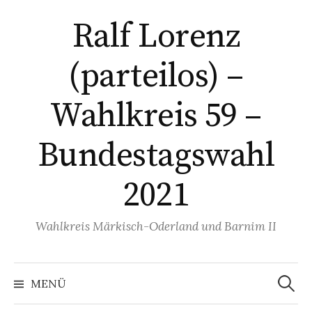
Springe
Ralf Lorenz
zum
Inhalt
(parteilos) –
Wahlkreis 59 –
Bundestagswahl
2021
Wahlkreis Märkisch-Oderland und Barnim II
Suchen
nach:
MENÜ