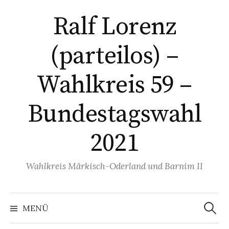
Springe
Ralf Lorenz
zum
Inhalt
(parteilos) –
Wahlkreis 59 –
Bundestagswahl
2021
Wahlkreis Märkisch-Oderland und Barnim II
Suchen
nach:
MENÜ