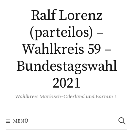
Springe
Ralf Lorenz
zum
Inhalt
(parteilos) –
Wahlkreis 59 –
Bundestagswahl
2021
Wahlkreis Märkisch-Oderland und Barnim II
Suchen
nach:
MENÜ