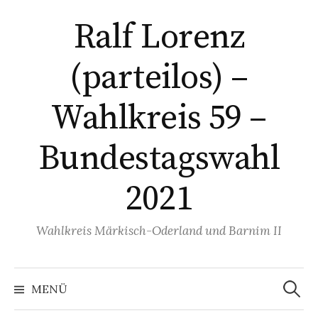
Springe
Ralf Lorenz
zum
Inhalt
(parteilos) –
Wahlkreis 59 –
Bundestagswahl
2021
Wahlkreis Märkisch-Oderland und Barnim II
Suchen
nach:
MENÜ