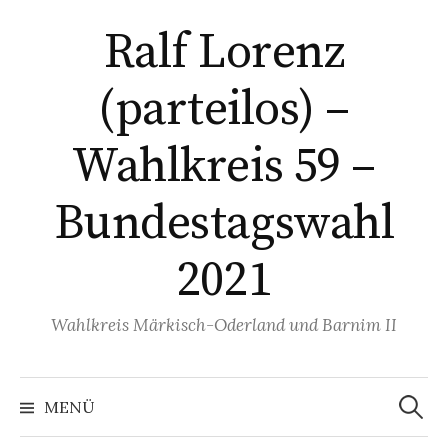
Springe
Ralf Lorenz
zum
Inhalt
(parteilos) –
Wahlkreis 59 –
Bundestagswahl
2021
Wahlkreis Märkisch-Oderland und Barnim II
Suchen
nach:
MENÜ