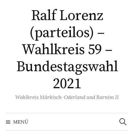
Springe
Ralf Lorenz
zum
Inhalt
(parteilos) –
Wahlkreis 59 –
Bundestagswahl
2021
Wahlkreis Märkisch-Oderland und Barnim II
Suchen
nach:
MENÜ