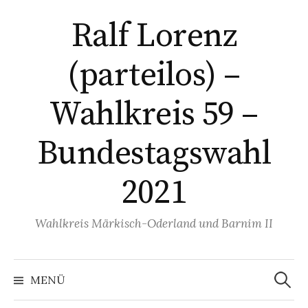
Springe
Ralf Lorenz
zum
Inhalt
(parteilos) –
Wahlkreis 59 –
Bundestagswahl
2021
Wahlkreis Märkisch-Oderland und Barnim II
Suchen
nach:
MENÜ