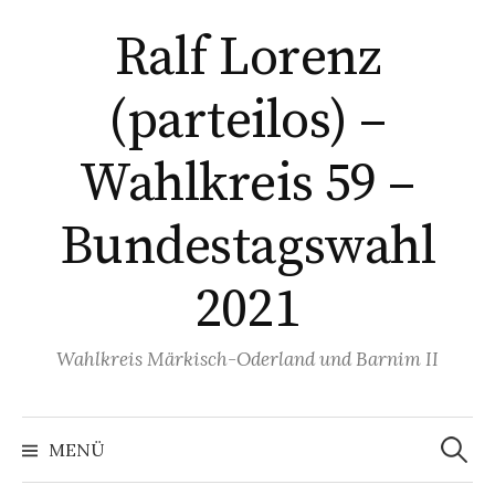
Springe
Ralf Lorenz
zum
Inhalt
(parteilos) –
Wahlkreis 59 –
Bundestagswahl
2021
Wahlkreis Märkisch-Oderland und Barnim II
Suchen
nach:
MENÜ