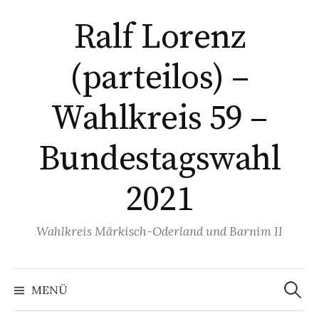
Springe
Ralf Lorenz
zum
Inhalt
(parteilos) –
Wahlkreis 59 –
Bundestagswahl
2021
Wahlkreis Märkisch-Oderland und Barnim II
Suchen
nach:
MENÜ