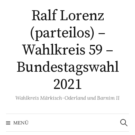
Springe
Ralf Lorenz
zum
Inhalt
(parteilos) –
Wahlkreis 59 –
Bundestagswahl
2021
Wahlkreis Märkisch-Oderland und Barnim II
Suchen
nach:
MENÜ