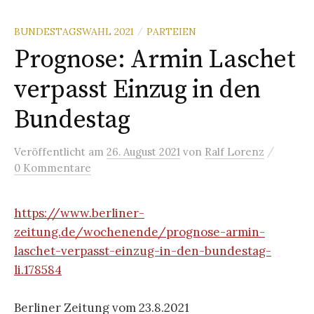
BUNDESTAGSWAHL 2021
PARTEIEN
/
Prognose: Armin Laschet
verpasst Einzug in den
Bundestag
/
Veröffentlicht
am
26. August 2021
von
Ralf Lorenz
0 Kommentare
https://www.berliner-
zeitung.de/wochenende/prognose-armin-
laschet-verpasst-einzug-in-den-bundestag-
li.178584
Berliner Zeitung vom 23.8.2021