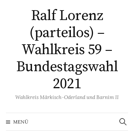
Springe
Ralf Lorenz
zum
Inhalt
(parteilos) –
Wahlkreis 59 –
Bundestagswahl
2021
Wahlkreis Märkisch-Oderland und Barnim II
Suchen
nach:
MENÜ