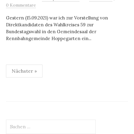
0 Kommentare
Gestern (15.09.2021) war ich zur Vorstellung von
Direktkandidaten des Wahlkreises 59 zur
Bundestagswahl in den Gemeindesaal der
Rennbahngemeinde Hoppegarten ein...
Seitennummerierung
Nächster »
der
Beiträge
Suchen
nach: